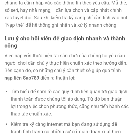
chúng ta cần nhập vào các thông tin theo yêu cầu. Mã thẻ,
số seri, hay nhà mạng,… cần lựa chọn và cập nhật chính
xác tuyệt đối. Sau khi kiểm tra kỹ càng chỉ cần tích vào nút
“Nạp thẻ” để hệ thống ghi nhận và xử lý nhanh chóng.
Lưu ý cho hội viên để giao dịch nhanh và thành
công
Việc nạp vốn thực hiện tại sân chơi của chúng tôi yêu cầu
người chơi cần chú ý thực hiện chuẩn xác theo hướng dẫn..
Bên cạnh đó, có những chú ý cần thiết sẽ giúp quá trình
nạp tiền Sao789
diễn ra thuận lợi:
Tìm hiểu để nắm rõ các quy định liên quan tới giao dịch
thanh toán được chúng tôi áp dụng. Từ đó bạn thuận
lợi trong việc chọn phương thức, cũng như tiến hành các
thao tác chuẩn xác.
Kiểm tra kỹ càng internet mà bạn đang sử dụng để
tránh tình trạng có những sự cố, gián đoạn xuất hiện.