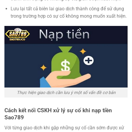
Lưu lại tất cả biên lai giao dịch thành công để sử dụng
trong trường hợp có sự cố không mong muốn xuất hiện.
Thực hiện giao dịch cần lưu ý một số vấn đề cơ bản
Cách kết nối CSKH xử lý sự cố khi nạp tiền
Sao789
Với từng giao dịch khi gặp những sự cố cần sớm được xử