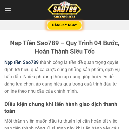
Bỏ
qua
nội
dung
ĐĂNG KÝ NGAY
Nạp Tiền Sao789 – Quy Trình 04 Bước,
Hoàn Thành Siêu Tốc
Nạp tiền Sao789
thành công là tiền đề quan trọng quyết
định tới hiệu quả cá cược cùng những sản phẩm, dịch vụ
hấp dẫn. Nhiều phương thức áp dụng giúp hội viên dễ
dàng lựa chọn, áp dụng hiệu quả trong quá trình đầu tư
online theo nhu cầu của chính mình.
Điều kiện chung khi tiến hành giao dịch thanh
toán
Mỗi thành viên muốn đầu tư thuận lợi cần hoàn tất việc
nạp tiền thành công. Quá trình này khi tiến hành yêu cầu