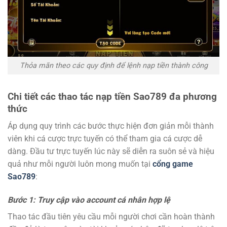
Thỏa mãn theo các quy định để lệnh nạp tiền thành công
Chi tiết các thao tác nạp tiền Sao789 đa phương
thức
Áp dụng quy trình các bước thực hiện đơn giản mỗi thành
viên khi cá cược trực tuyến có thể tham gia cá cược dễ
dàng. Đầu tư trực tuyến lúc này sẽ diễn ra suôn sẻ và hiệu
quả như mỗi người luôn mong muốn tại
cổng game
Sao789
:
Bước 1: Truy cập vào account cá nhân hợp lệ
Thao tác đầu tiên yêu cầu mỗi người chơi cần hoàn thành