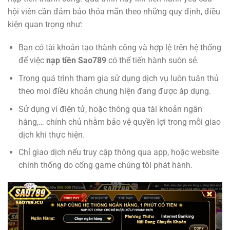
hội viên cần đảm bảo thỏa mãn theo những quy định, điều
kiện quan trọng như:
Bạn có tài khoản tạo thành công và hợp lệ trên hệ thống
để việc
nạp tiền Sao789
có thể tiến hành suôn sẻ.
Trong quá trình tham gia sử dụng dịch vụ luôn tuân thủ
theo mọi điều khoản chung hiện đang được áp dụng.
Sử dụng ví điện tử, hoặc thông qua tài khoản ngân
hàng,… chính chủ nhằm bảo vệ quyền lợi trong mỗi giao
dịch khi thực hiện.
Chỉ giao dịch nếu truy cập thông qua app, hoặc website
chính thống do cổng game chúng tôi phát hành.